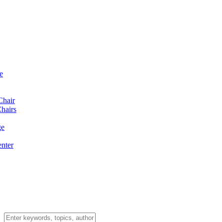
e
Chair
hairs
ge
enter