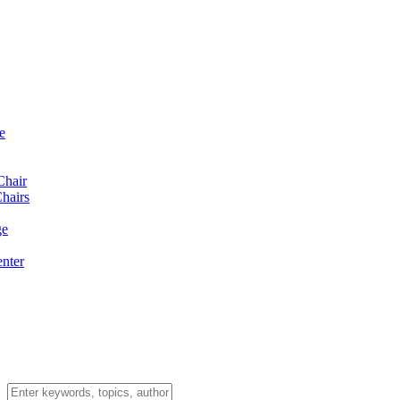
e
Chair
hairs
ge
enter