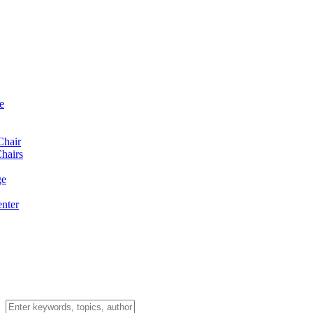
e
Chair
hairs
ge
enter