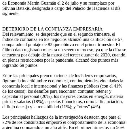
de Economía Martín Guzmán el 2 de julio y su reemplazo por
Silvina Batakis, designada a cargo del Palacio de Hacienda al día
siguiente.
DETERIORO DE LA CONFIANZA EMPRESARIA
Del relevamiento, se desprende que en el segundo trimestre, el
índice de confianza en los negocios alcanzó una calificación de 67,
comparado al puntaje de 82 que obtuvo en el primer trimestre. El
último dato registrado muestra un severo retroceso, ya que la cifra se
encuentra por debajo de la marca del tercer quarter de 2020, cuando,
en plenas restricciones por la pandemia, alcanzó dos puntos más,
logrando 69 puntos.
Entre las principales preocupaciones de los líderes empresarios,
figuran: la incertidumbre económica, con inquietudes vinculadas la
economía local e internacional y las finanzas públicas (con el 41%
de los casos); los desafíos para encontrar, contratar, retener y
capacitar al personal (20%); los mayores costos en energía, materia
prima y salarios (18%); aspectos financieros, como la financiación,
el flujo de caja y la rentabilidad (11%); y “otros” (4%).
Los principales hallazgos de la investigación destacan que para el
72% de los consultados empeoró el comportamiento de la economía
argentina comparado a un año atrás. En el primer trimestre, un 56%