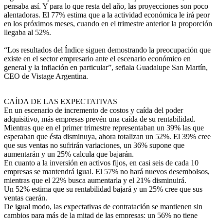
pensaba así. Y para lo que resta del año, las proyecciones son poco
alentadoras. El 77% estima que a la actividad económica le irá peor
en los próximos meses, cuando en el trimestre anterior la proporción
llegaba al 52%.
“Los resultados del Índice siguen demostrando la preocupación que
existe en el sector empresario ante el escenario económico en
general y la inflación en particular”, señala Guadalupe San Martín,
CEO de Vistage Argentina.
CAÍDA DE LAS EXPECTATIVAS
En un escenario de incremento de costos y caída del poder
adquisitivo, más empresas prevén una caída de su rentabilidad.
Mientras que en el primer trimestre representaban un 39% las que
esperaban que ésta disminuya, ahora totalizan un 52%. El 39% cree
que sus ventas no sufrirán variaciones, un 36% supone que
aumentarán y un 25% calcula que bajarán.
En cuanto a la inversión en activos fijos, en casi seis de cada 10
empresas se mantendrá igual. El 57% no hará nuevos desembolsos,
mientras que el 22% busca aumentarla y el 21% disminuirá.
Un 52% estima que su rentabilidad bajará y un 25% cree que sus
ventas caerán.
De igual modo, las expectativas de contratación se mantienen sin
cambios para más de la mitad de las empresas: un 56% no tiene