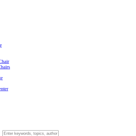
e
Chair
hairs
ge
enter