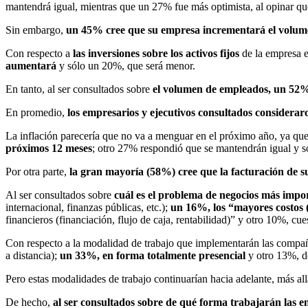
mantendrá igual, mientras que un 27% fue más optimista, al opinar qu
Sin embargo,
un 45% cree que su empresa incrementará el volum
Con respecto a
las inversiones sobre los activos fijos
de la empresa 
aumentará
y sólo un 20%, que será menor.
En tanto, al ser consultados sobre
el volumen de empleados, un 52%
En promedio,
los empresarios y ejecutivos consultados consideraro
La inflación parecería que no va a menguar en el próximo año, ya qu
próximos 12 meses
; otro 27% respondió que se mantendrán igual y s
Por otra parte,
la gran mayoría (58%) cree que la facturación de
Al ser consultados sobre
cuál es el problema de negocios más imp
internacional, finanzas públicas, etc.);
un 16%, los “mayores costos (e
financieros (financiación, flujo de caja, rentabilidad)” y otro 10%, c
Con respecto a la modalidad de trabajo que implementarán las compa
a distancia);
un 33%, en forma totalmente presencial
y otro 13%, d
Pero estas modalidades de trabajo continuarían hacia adelante, más al
De hecho,
al ser consultados sobre de qué forma trabajarán las e