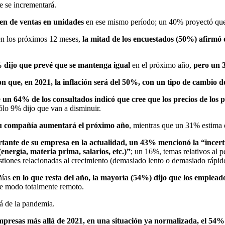
e se incrementará.
en de ventas en unidades
en ese mismo período; un 40% proyectó que
en los próximos 12 meses,
la mitad de los encuestados (50%) afirmó
 dijo que prevé que se mantenga igual
en el próximo año,
pero un 
n que, en 2021, la inflación será del 50%, con un tipo de cambio d
e
un 64% de los consultados indicó que cree que los precios de los 
ólo 9% dijo que van a disminuir.
 su compañía aumentará el próximo año
, mientras que un 31% estima 
ortante de su empresa en la actualidad, un 43% mencionó la “ince
nergía, materia prima, salarios, etc.)”
; un 16%, temas relativos al p
uestiones relacionadas al crecimiento (demasiado lento o demasiado rápid
ñías
en lo que resta del año,
la mayoría (54%) dijo que los emplea
e modo totalmente remoto.
lá de la pandemia.
mpresas más allá de 2021, en una situación ya normalizada, el 54%