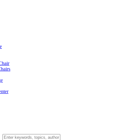
e
Chair
hairs
ge
enter