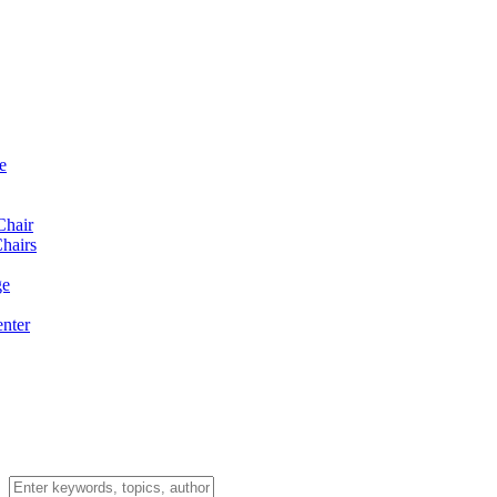
e
Chair
hairs
ge
enter