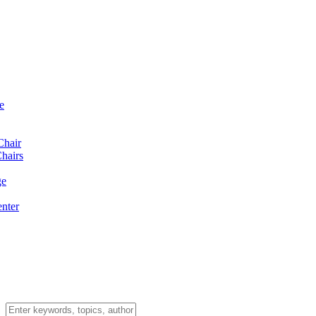
e
Chair
hairs
ge
enter