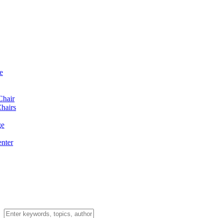
e
Chair
hairs
ge
enter