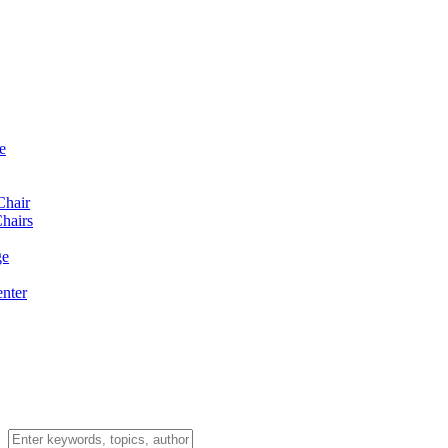
e
Chair
hairs
ge
enter