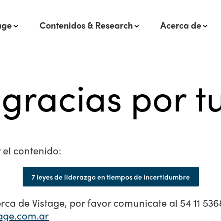
age
Contenidos & Research
Acerca de
racias por tu
 el contenido:
7 leyes de liderazgo en tiempos de incertidumbre
rca de Vistage, por favor comunicate al 54 11 53
age.com.ar