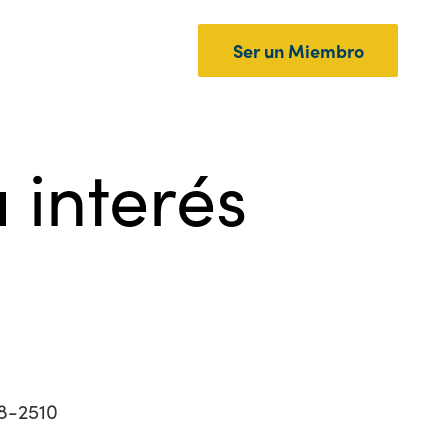
Ser un Miembro
 interés
68-2510