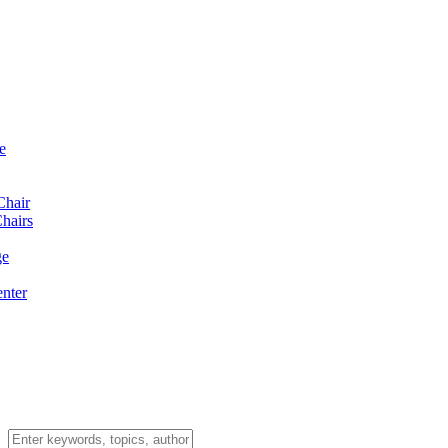
e
Chair
hairs
ge
enter