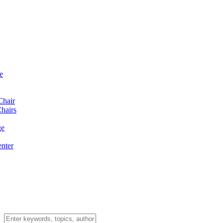
e
Chair
hairs
ge
enter