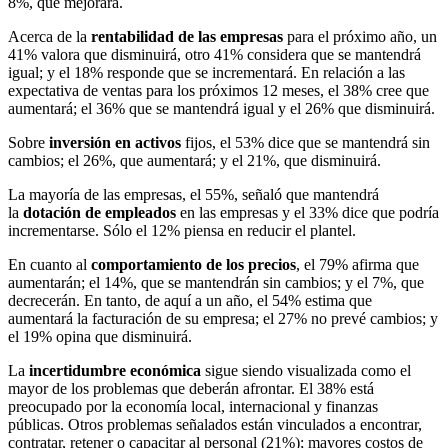
8%, que mejorará.
Acerca de la
rentabilidad de las empresas
para el próximo año, un
41% valora que disminuirá, otro 41% considera que se mantendrá
igual; y el 18% responde que se incrementará. En relación a las
expectativa de ventas para los próximos 12 meses, el 38% cree que
aumentará; el 36% que se mantendrá igual y el 26% que disminuirá.
Sobre
inversión en activos
fijos, el 53% dice que se mantendrá sin
cambios; el 26%, que aumentará; y el 21%, que disminuirá.
La mayoría de las empresas, el 55%, señaló que mantendrá
la
dotación de empleados
en las empresas y el 33% dice que podría
incrementarse. Sólo el 12% piensa en reducir el plantel.
En cuanto al
comportamiento de los precios
, el 79% afirma que
aumentarán; el 14%, que se mantendrán sin cambios; y el 7%, que
decrecerán. En tanto, de aquí a un año, el 54% estima que
aumentará la facturación de su empresa; el 27% no prevé cambios; y
el 19% opina que disminuirá.
La
incertidumbre económica
sigue siendo visualizada como el
mayor de los problemas que deberán afrontar. El 38% está
preocupado por la economía local, internacional y finanzas
públicas. Otros problemas señalados están vinculados a encontrar,
contratar, retener o capacitar al personal (21%); mayores costos de