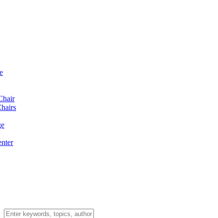
e
Chair
hairs
ge
enter