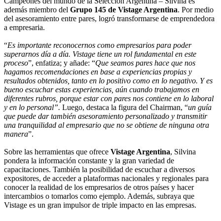
Campeones del mundo de la Selección Argentina – Silvina es
además miembro del
Grupo 145 de Vistage Argentina
. Por medio
del asesoramiento entre pares, logró transformarse de emprendedora
a empresaria.
“
Es importante reconocernos como empresarios para poder
superarnos día a día. Vistage tiene un rol fundamental en este
proceso
”, enfatiza; y añade: “
Que seamos pares hace que nos
hagamos recomendaciones en base a experiencias propias y
resultados obtenidos, tanto en lo positivo como en lo negativo. Y es
bueno escuchar estas experiencias, aún cuando trabajamos en
diferentes rubros, porque estar con pares nos contiene en lo laboral
y en lo personal”.
Luego, destaca la figura del Chairman, “
un guía
que puede dar también asesoramiento personalizado y transmitir
una tranquilidad al empresario que no se obtiene de ninguna otra
manera
”.
Sobre las herramientas que ofrece
Vistage Argentina
, Silvina
pondera la información constante y la gran variedad de
capacitaciones. También la posibilidad de escuchar a diversos
expositores, de acceder a plataformas nacionales y regionales para
conocer la realidad de los empresarios de otros países y hacer
intercambios o tomarlos como ejemplo. Además, subraya que
Vistage es un gran impulsor de triple impacto en las empresas.