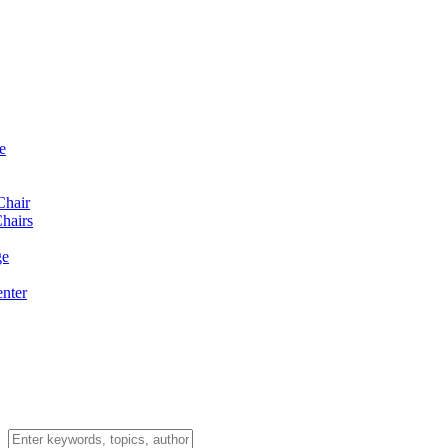
e
Chair
hairs
ge
enter