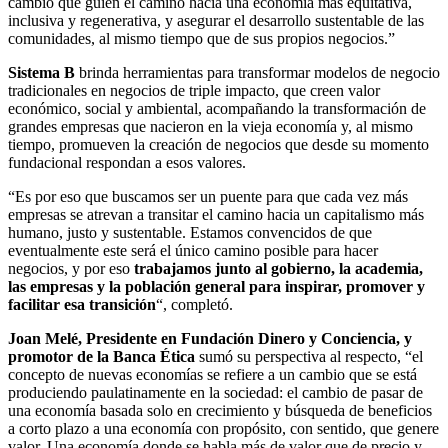
cambio que guíen el camino hacia una economía más equitativa,
inclusiva y regenerativa, y asegurar el desarrollo sustentable de las
comunidades, al mismo tiempo que de sus propios negocios.”
Sistema B
brinda herramientas para transformar modelos de negocio
tradicionales en negocios de triple impacto, que creen valor
económico, social y ambiental, acompañando la transformación de
grandes empresas que nacieron en la vieja economía y, al mismo
tiempo, promueven la creación de negocios que desde su momento
fundacional respondan a esos valores.
“Es por eso que buscamos ser un puente para que cada vez más
empresas se atrevan a transitar el camino hacia un capitalismo más
humano, justo y sustentable. Estamos convencidos de que
eventualmente este será el único camino posible para hacer
negocios, y por eso
trabajamos junto al gobierno, la academia,
las empresas y la población general para inspirar, promover y
facilitar esa transición
“, completó.
Joan Melé, Presidente en Fundación Dinero y Conciencia, y
promotor de la Banca Ética
sumó su perspectiva al respecto, “el
concepto de nuevas economías se refiere a un cambio que se está
produciendo paulatinamente en la sociedad: el cambio de pasar de
una economía basada solo en crecimiento y búsqueda de beneficios
a corto plazo a una economía con propósito, con sentido, que genere
valor. Una economía donde se habla más de valor que de precio y