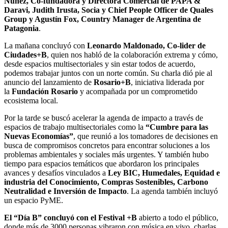
Nuñez, Co-fundadora y Directora Comercial de PAPA &
Daravi, Judith Irusta, Socia y Chief People Officer de Quales
Group y Agustín Fox, Country Manager de Argentina de
Patagonia
.
La mañana concluyó con
Leonardo Maldonado, Co-lider de
Ciudades+B
, quien nos habló de la colaboración extrema y cómo,
desde espacios multisectoriales y sin estar todos de acuerdo,
podemos trabajar juntos con un norte común. Su charla dió pie al
anuncio del lanzamiento de
Rosario+B
, iniciativa liderada por
la
Fundación Rosario
y acompañada por un comprometido
ecosistema local.
Por la tarde se buscó acelerar la agenda de impacto a través de
espacios de trabajo multisectoriales como la
“Cumbre para las
Nuevas Economías”
, que reunió a los tomadores de decisiones en
busca de compromisos concretos para encontrar soluciones a los
problemas ambientales y sociales más urgentes. Y también hubo
tiempo para espacios temáticos que abordaron los principales
avances y desafíos vinculados a
Ley BIC, Humedales, Equidad e
industria del Conocimiento, Compras Sostenibles, Carbono
Neutralidad e Inversión de Impacto
. La agenda también incluyó
un espacio PyME.
El “Día B” concluyó con el Festival +B
abierto a todo el público,
donde más de 3000 personas vibraron con música en vivo, charlas