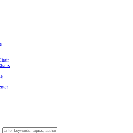
e
Chair
hairs
ge
enter