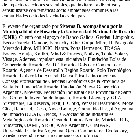
de impacto y acciones sostenibles, que invitaron a divertirse y
sensibilizarse con temáticas socio ambientales comunes a las
comunidades de todas las ciudades del país.
El evento fue organizado por
Sistema B, acompañado por la
Municipalidad de Rosario y la Universidad Nacional de Rosario
(UNR)
. Cuentó con el apoyo de Banco Galicia, Gerdau, Limpiolux,
Beccar Varela, Danone, Farmacity, Gire, Grupo Mitre, IT Patagonia,
Mercado Libre, MILICIC, Natura, Porta Hermanos, TRASA,
Bodega Araujo, Kolibrí, Mind & Process, Nativas, Tonka Solar y
Vistage. Además, impulsan esta iniciativa la Fundación Bolsa de
Comercio de Rosario, ACDE Rosario, Bolsa de Comercio de
Rosario, Agencia de Desarrollo Región Rosario, Polo Tecnológico
Rosario, Universidad Austral, Banca Ética Latinoamericana,
Consejo Profesional de Ciencias Económicas de la Provincia de
Santa Fe, Fundación Rosario, Fundación Nueva Generación
Argentina, Moverse, Federación Industrial de la Provincia de Santa
Fe, Grupo de Inversión de Impacto, Rosario Bioenergy, GEA
Sustentable, La Reserva, Fixit, E Cloud, Pensaer Desarrollos, Möbel
Citta, Randstad, Tecso, Amae Lounge, Comunidad Legal Argentina
de Impacto (CLAI), Keidos, la Asociación de Industriales
Metalúrgicos de Rosario, Creando Futuro, Noebiz, Matricia, RIL,
Sumatoria, OAME, SF500, AWE Argentina, CIMPAR,
Universidad Católica Argentina, Qero, Compostame, Ecofactory,
Zafrán, Ondulé, Dvigi, Las Quinas y Wally´s Tea.