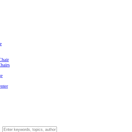
e
Chair
hairs
ge
enter