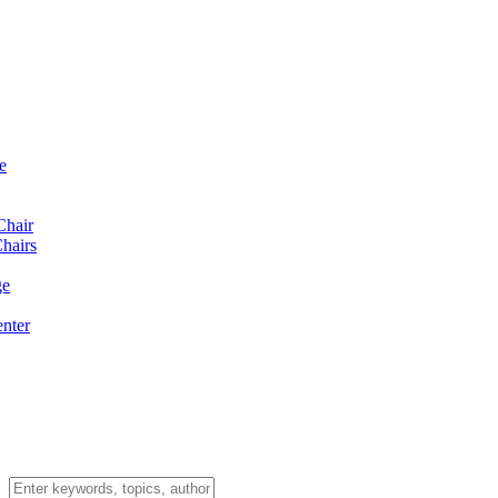
e
Chair
hairs
ge
enter