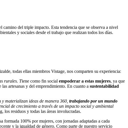
l camino del triple impacto. Esta tendencia que se observa a nivel
tales y sociales desde el trabajo que realizan todos los días.
alde, todas ellas miembros Vistage, nos comparten su experiencia:
s rurales. T
iene como fin social
empoderar a estas mujeres
, ya que
e las artesanas y del emprendimiento. En cuanto a
sustentabilidad
n y materializan ideas de manera 360,
trabajando por un mundo
cial de crecimiento a través de un impacto social y ambiental
g, los residuos y todas las áreas involucradas.
resa formada 100% por mujeres, con jornadas adaptadas a cada
decente y la igualdad de género. Como parte de nuestro servicio