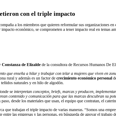
tieron con el triple impacto
acompaña a los miembros que quieren reformular sus organizaciones en e
impacto económico, se comprometen a tener impacto real en temas ambien
y
Constanza de Elizalde
de la consultora de Recursos Humanos De Eliz
nto que enseña a hilar y trabajar con telar a mujeres que viven en zona
zona rural y además es un factor de
crecimiento económico personal
d
 teñidos naturales y en hilo de algodón.
 donde se
interpretan conceptos, briefs, marcas y producen, implementa
crean contenido y comunicación para que las marcas descubran su poten
paso, desde los materiales que usan, el equipo que contratan, el caterin
arca que trabajan el triple impacto de varias maneras. “Somos una emp
te entre las empresas y las personas, en búsqueda de apoyar el trabajo 