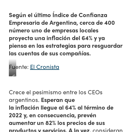
Según el último Índice de Confianza
Empresaria de Argentina, cerca de 400
número uno de empresas locales
proyecta una inflación del 64% y ya
piensa en las estrategias para resguardar
las cuentas de sus compañías.
Fuente:
El Cronista
C
l
o
Crece el pesimismo entre los CEOs
s
argentinos.
Esperan que
e
la inflación llegue al 64% al término de
-
2022 y, en consecuencia, prevén
u
p
aumentar un 82% los precios de sus
O
productos y servicios. A la vez,
consideran