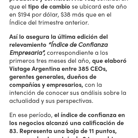
f
que el
tipo de cambio
se ubicará este año
B
en $194 por dólar, $38 más que en el
u
Índice del trimestre anterior.
s
i
Así lo asegura la última edición del
n
e
relevamiento
“Índice de Confianza
s
Empresaria”,
correspondiente a los
s
primeros tres meses del año,
que elaboró
m
Vistage Argentina
entre 385 CEOs,
a
gerentes generales, dueños de
n
compañías y empresarios,
con la
C
a
intención de conocer sus análisis sobre la
l
actualidad y sus perspectivas.
c
u
En ese período,
el índice de confianza en
l
los negocios alcanzó una calificación de
a
83. Representa una baja de 11 puntos,
t