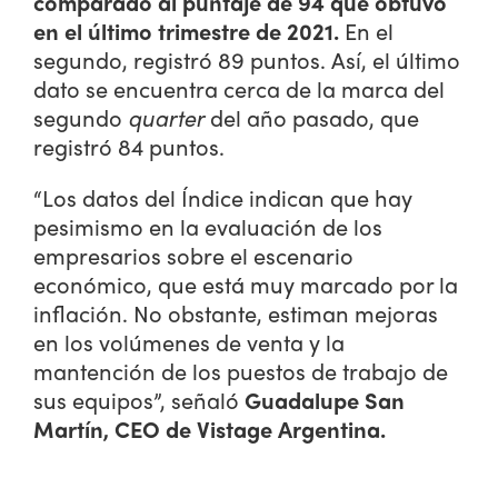
comparado al puntaje de 94 que obtuvo
i
n
en el último trimestre de 2021.
En el
g
segundo, registró 89 puntos. Así, el último
I
dato se encuentra cerca de la marca del
n
segundo
quarter
del año pasado, que
v
registró 84 puntos.
o
i
“Los datos del Índice indican que hay
c
e
pesimismo en la evaluación de los
s
empresarios sobre el escenario
U
económico, que está muy marcado por la
s
inflación. No obstante, estiman mejoras
i
en los volúmenes de venta y la
n
g
mantención de los puestos de trabajo de
C
sus equipos”, señaló
Guadalupe San
a
Martín, CEO de Vistage Argentina.
l
c
u