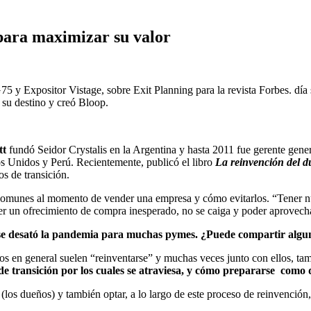
para maximizar su valor
 Expositor Vistage, sobre Exit Planning para la revista Forbes. día sal
 su destino y creó Bloop.
tt
fundó Seidor Crystalis en la Argentina y hasta 2011 fue gerente gener
os Unidos y Perú. Recientemente, publicó el libro
La reinvención del 
os de transición.
 comunes al momento de vender una empresa y cómo evitarlos. “Tener nu
ener un ofrecimiento de compra inesperado, no se caiga y poder aprovecha
se desató la pandemia para muchas pymes. ¿Puede compartir alguno
s en general suelen “reinventarse” y muchas veces junto con ellos, ta
 de transición por los cuales se atraviesa, y cómo prepararse como
 (los dueños) y también optar, a lo largo de este proceso de reinvenció