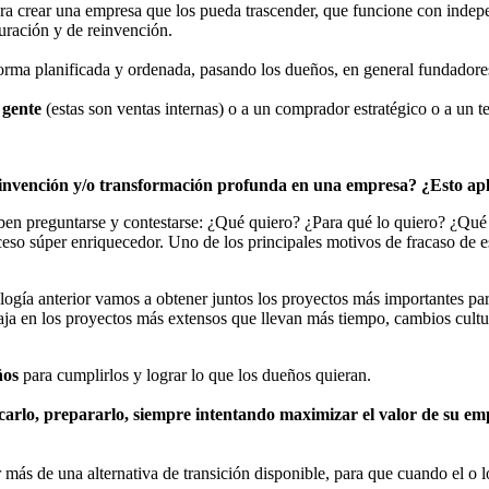
ra crear una empresa que los pueda trascender, que funcione con indep
uración y de reinvención.
forma planificada y ordenada, pasando los dueños, en general fundadores,
 gente
(estas son ventas internas) o a un comprador estratégico o a un t
 reinvención y/o transformación profunda en una empresa? ¿Esto a
eben preguntarse y contestarse: ¿Qué quiero? ¿Para qué lo quiero? ¿Qué
ceso súper enriquecedor. Uno de los principales motivos de fracaso de e
logía anterior vamos a obtener juntos los proyectos más importantes par
aja en los proyectos más extensos que llevan más tiempo, cambios cultur
eños
para cumplirlos y lograr lo que los dueños quieran.
icarlo, prepararlo, siempre intentando maximizar el valor de su em
 más de una alternativa de transición disponible, para que cuando el o 