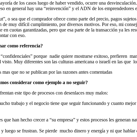
yoría de los casos luego de haber vendido, ocurre una desvinculación. 
so en general hay una “reinvención” y el ADN de los emprendedores es
ut”, o sea que el comprador ofrece como parte del precio, pagos sujeto
de muy difícil cumplimiento, por diversos motivos. Por eso, mi consejo 
 en cuotas garantizadas, pero que esa parte de la transacción ya les resu
contar con eso.
omar como referencia?
“confidenciales” porque nadie quiere mostrarse exitoso, prefieren mante
 visto. Muy diferentes son las culturas americana o israelí en las que l
s mas que no se publican por las razones antes comentadas
amos considerar como ejemplo a no seguir?
frentan este tipo de procesos con desenlaces muy malos:
ucho trabajo y el negocio tiene que seguir funcionando y cuanto mejor 
 que han hecho crecer a “su empresa” y estos procesos les generan natu
, y luego se frustran. Se pierde mucho dinero y energía y ni que hablar