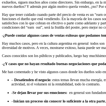
exdueños, siguen muchos años como directores. Sin embargo, en la ma
nuevos dueños? Y además por algún motivo quería vender, ¿no? Por e
Hay que tener cuidado cuando parte del precio de venta es un “earn o
funciones el dueño que está vendiendo. En la mayoría de los casos son 
satisfechos con lo que cobran en efectivo o parte como adelanto y parte
condiciones del “earn out”, será la frutilla del postre, pero mejor no 
-¿Puede contar algunos casos de ventas exitosas que podamos t
Hay muchos casos, pero en la cultura argentina en general todos son 
diversidad de motivos. A veces, mostrarse exitoso, hasta puede ser mal
Casos conocidos son los públicos y publicados, luego hay muchísimo
-¿Y casos que no hayan resultado buenas negociaciones que pod
Me han comentado y he visto algunos casos donde los dueños solo en
–
Desatienden el negocio
: estos temas llevan mucha energía, m
actividad, ni el volumen ni la rentabilidad, todo lo contrario.
-Se dejan llevar por sus emociones:
en general son fundadores
–
Inician un proceso sin conocer lo suficiente a la otra parte